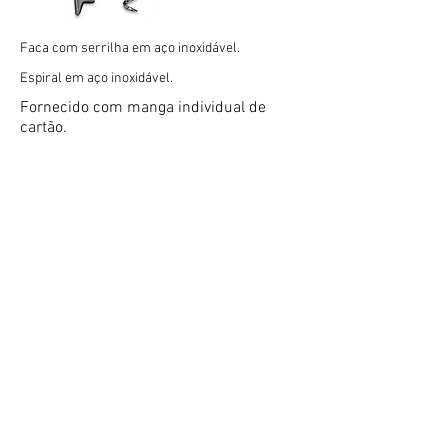
Faca com serrilha em aço inoxidável.
Espiral em aço inoxidável.
Fornecido com manga individual de
cartão.
Embalagem: 12 unidades
Caixa: 120 unidades (10 embalagens)
info@coutaleportugal.pt
www.coutaleportugal.pt
218 720 543
(chamada para
rede fixa nac
ional)
TERMOS E CONDIÇÕES