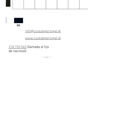
info@coutaleportugal.pt
www.coutaleportugal.pt
218 720 543
(llamada al fijo
de nac
ional)
TÉRMINOS Y CONDICIONES
POLÍTICA DE PRIVACIDAD