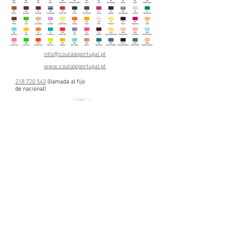
info@coutaleportugal.pt
www.coutaleportugal.pt
218 720 543
(llamada al fijo
de nac
ional)
TÉRMINOS Y CONDICIONES
POLÍTICA DE PRIVACIDAD