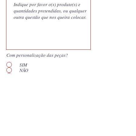
Com personalização das peças?
SIM
NÃO
Quero saber mais
Enviar
*
Campos obligatórios. Nuestras cotizaciones
son documentos generados por nuestro
sistema de gestión y vinculan a Coutale
Portugal a las condiciones presentadas por el
período de validez que aparece en el