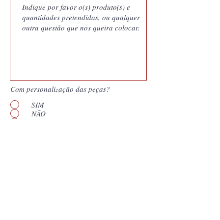
Com personalização das peças?
SIM
NÃO
Quero saber mais
Enviar
*
Campos obligatórios. Nuestras cotizaciones
son documentos generados por nuestro
sistema de gestión y vinculan a Coutale
Portugal a las condiciones presentadas por el
período de validez que aparece en el