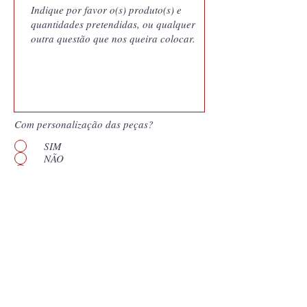
Com personalização das peças?
SIM
NÃO
Quero saber mais
Enviar
*
Campos obligatórios. Nuestras cotizaciones
son documentos generados por nuestro
sistema de gestión y vinculan a Coutale
Portugal a las condiciones presentadas por el
período de validez que aparece en el