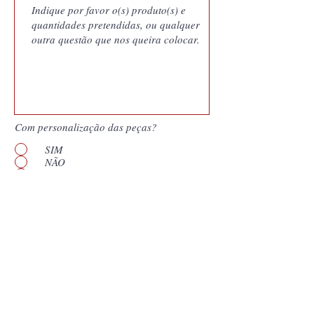
Com personalização das peças?
SIM
NÃO
Quero saber mais
Enviar
*
Campos obligatórios. Nuestras cotizaciones
son documentos generados por nuestro
sistema de gestión y vinculan a Coutale
Portugal a las condiciones presentadas por el
período de validez que aparece en el