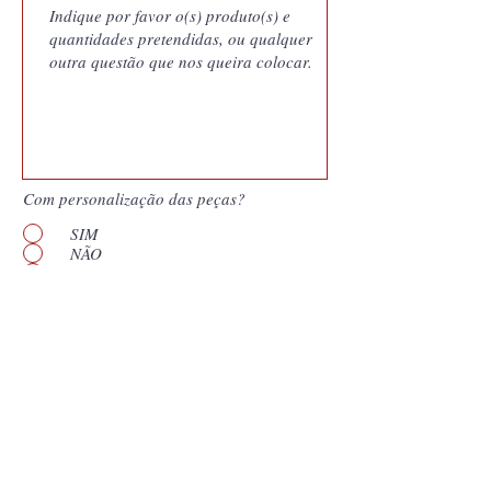
Com personalização das peças?
SIM
NÃO
Quero saber mais
Enviar
*
Campos obligatórios. Nuestras cotizaciones
son documentos generados por nuestro
sistema de gestión y vinculan a Coutale
Portugal a las condiciones presentadas por el
período de validez que aparece en el