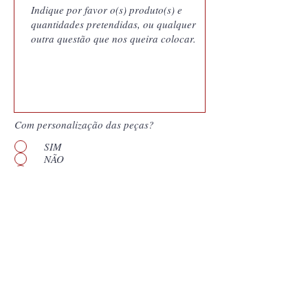
Com personalização das peças?
SIM
NÃO
Quero saber mais
Enviar
*
Campos obligatórios. Nuestras cotizaciones
son documentos generados por nuestro
sistema de gestión y vinculan a Coutale
Portugal a las condiciones presentadas por el
período de validez que aparece en el