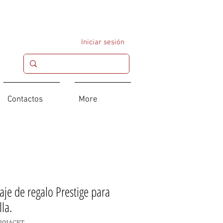
Iniciar sesión
Contactos
More
je de regalo Prestige para
lla.
P01ACET