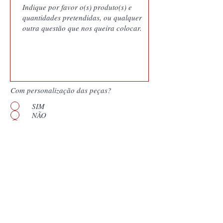
Com personalização das peças?
SIM
NÃO
Quero saber mais
Enviar
*
Campos obligatórios. Nuestras cotizaciones
son documentos generados por nuestro
sistema de gestión y vinculan a Coutale
Portugal a las condiciones presentadas por el
período de validez que aparece en el