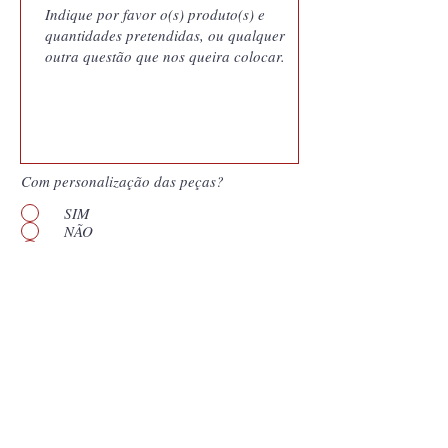
Com personalização das peças?
SIM
NÃO
Quero saber mais
Enviar
*
Campos obligatórios. Nuestras cotizaciones
son documentos generados por nuestro
sistema de gestión y vinculan a Coutale
Portugal a las condiciones presentadas por el
período de validez que aparece en el