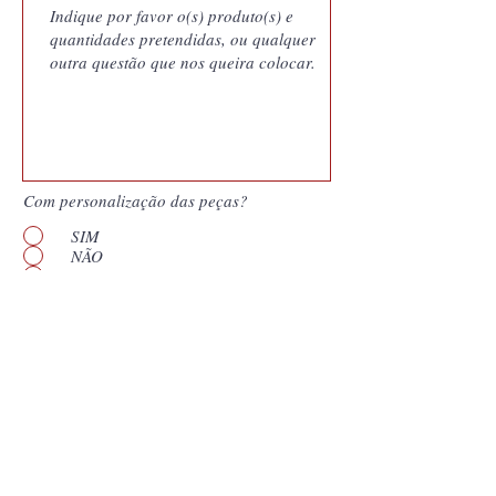
Com personalização das peças?
SIM
NÃO
Quero saber mais
Enviar
*
Campos obrigatórios. Os nossos orçamentos
são documentos gerados pelo nosso sistema
de gestão e vinculam a Coutale Portugal às
condições apresentadas pelo prazo de validade
que consta no documento. Assim,