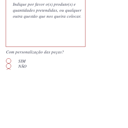
Com personalização das peças?
SIM
NÃO
Quero saber mais
Enviar
*
Campos obrigatórios. Os nossos orçamentos
são documentos gerados pelo nosso sistema
de gestão e vinculam a Coutale Portugal às
condições apresentadas pelo prazo de validade
que consta no documento. Assim,