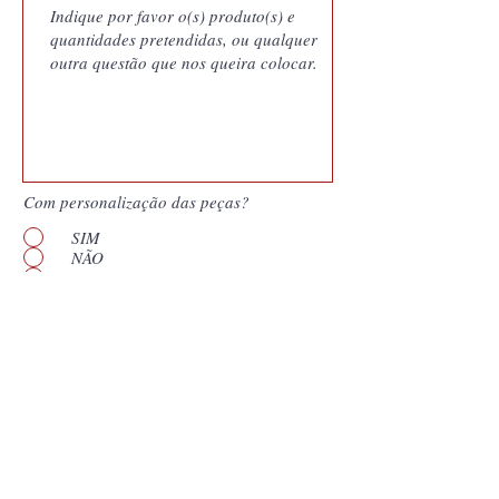
Com personalização das peças?
SIM
NÃO
Quero saber mais
Enviar
*
Campos obrigatórios. Os nossos orçamentos
são documentos gerados pelo nosso sistema
de gestão e vinculam a Coutale Portugal às
condições apresentadas pelo prazo de validade
que consta no documento. Assim,