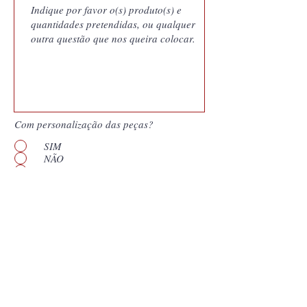
Com personalização das peças?
SIM
NÃO
Quero saber mais
Enviar
*
Campos obrigatórios. Os nossos orçamentos
são documentos gerados pelo nosso sistema
de gestão e vinculam a Coutale Portugal às
condições apresentadas pelo prazo de validade
que consta no documento. Assim,