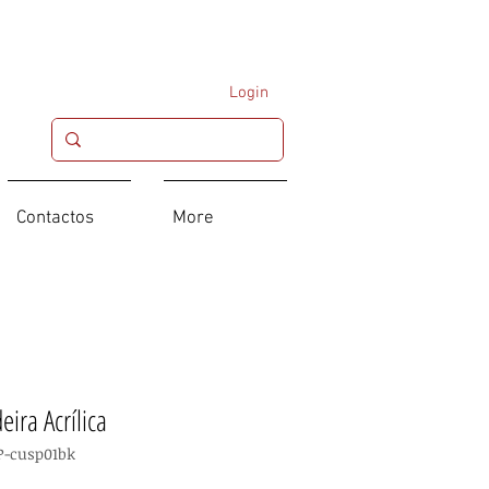
Login
Contactos
More
eira Acrílica
P-cusp01bk