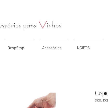
Compre o seu
Saca-rolhas
personalizado
AQUI
DropStop
Acessórios
NGIFTS
Cuspid
SKU: DC