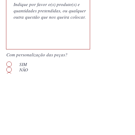
Com personalização das peças?
SIM
NÃO
Quero saber mais
Enviar
*
Campos obrigatórios. Os nossos orçamentos
são documentos gerados pelo nosso sistema
de gestão e vinculam a Coutale Portugal às
condições apresentadas pelo prazo de validade
que consta no documento. Assim,