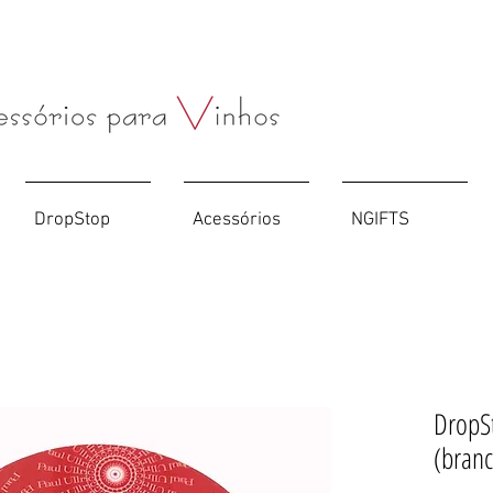
Compre o seu
Saca-rolhas
personalizado
AQUI
DropStop
Acessórios
NGIFTS
DropS
(branc