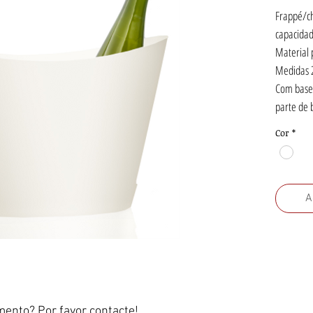
Frappé/c
capacidad
Material 
Medidas 
Com base 
parte de 
Cor
*
A
ento? Por favor contacte!