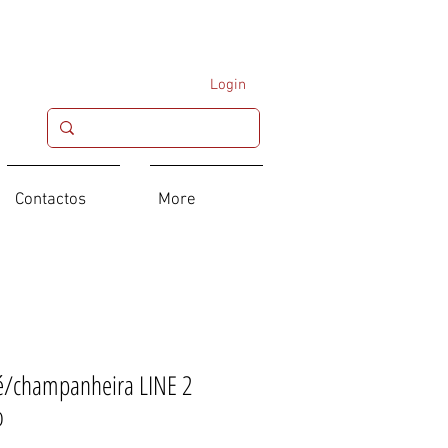
Login
Contactos
More
é/champanheira LINE 2
o