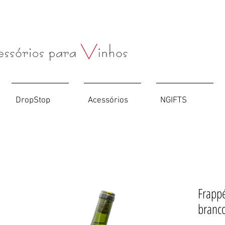
Compre o seu
Saca-rolhas
personalizado
AQUI
DropStop
Acessórios
NGIFTS
Frapp
branc