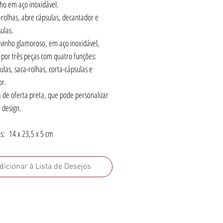
nho em aço inoxidável.
rolhas, abre cápsulas, decantador e
ulas.
 vinho glamoroso, em aço inoxidável,
por três peças com quatro funções:
ulas, saca-rolhas, corta-cápsulas e
or.
 de oferta preta, que pode personalizar
 design.
: 14 x 23,5 x 5 cm
dicionar à Lista de Desejos