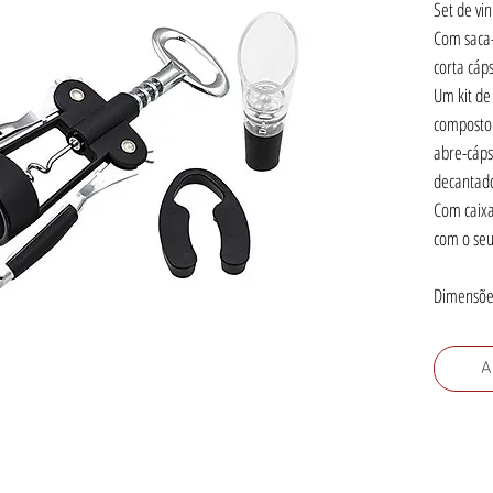
Set de vi
Com saca-
corta cáps
Um kit de
composto 
abre-cáps
decantad
Com caixa
com o seu
Dimensões
A