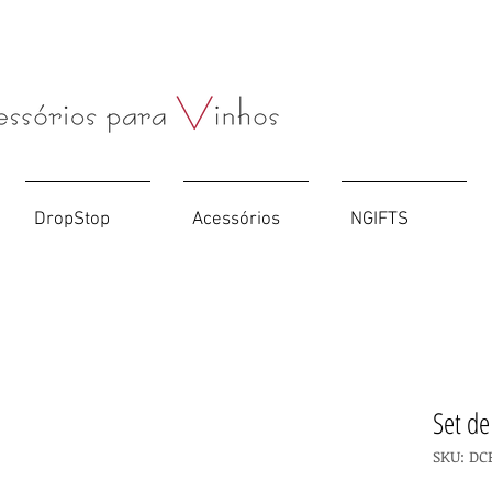
Compre o seu
Saca-rolhas
personalizado
AQUI
DropStop
Acessórios
NGIFTS
Set de
SKU: DC